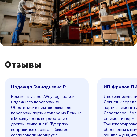
Отзывы
Надежда Геннадьевна Р.
ИП Фролов Л.
Рекомендую SoftWayLogistic как
Дважды компани
надёжного перевозчика.
Логистик перево
Обратились к ним впервые для
партию цемента 
перевозки партии товара из Пекина
Севастополь бал
в Москву (раньше работали с
стоимости норм.
другой компанией). Тут сразу
Транспортировка
понравился сервис — быстро
обращения к ним
согласовали маршрут с
заняла 4 дня, чт