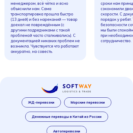
менеджером, всё чётко и ясно
сроки нам принц
объяснили нам. Сама
сэкономили дваж
транспортировка прошла быстро
скорости. С док
(13 дней) и без нареканий — товар
порядок у ребят.
доехал не повреждённым (с
безопасности со
другими подрядчиками с такой
мы были спокой
проблемой часто сталкивались). С
при необходимо
документацией никаких проблем не
сотрудничество.
возникла. Чувствуется что работают
аккуратно, на совесть.
ЖД-перевозки
Морские перевозки
Денежные переводы в Китай из России
Автоперевозки